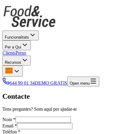
Funcionalitats
Per a Qui
Clients
Preus
Recursos
644 99 01 34
DEMO GRATIS
Open menu
Contacte
Tens preguntes? Som aquí per ajudar-te
Nom
*
Email
*
Telèfon
*