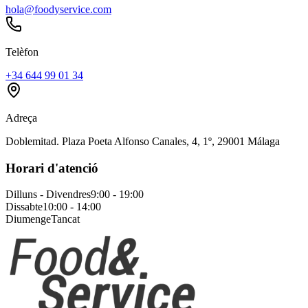
hola@foodyservice.com
Telèfon
+34 644 99 01 34
Adreça
Doblemitad. Plaza Poeta Alfonso Canales, 4, 1º, 29001 Málaga
Horari d'atenció
Dilluns - Divendres
9:00 - 19:00
Dissabte
10:00 - 14:00
Diumenge
Tancat