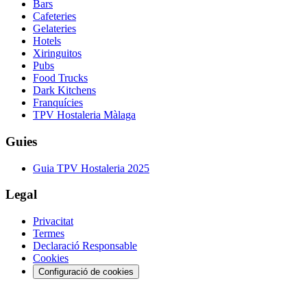
Bars
Cafeteries
Gelateries
Hotels
Xiringuitos
Pubs
Food Trucks
Dark Kitchens
Franquícies
TPV Hostaleria Màlaga
Guies
Guia TPV Hostaleria 2025
Legal
Privacitat
Termes
Declaració Responsable
Cookies
Configuració de cookies