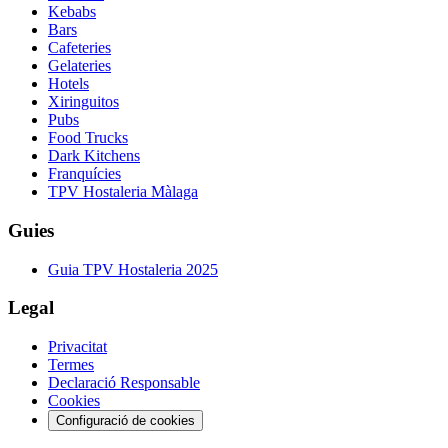
Kebabs
Bars
Cafeteries
Gelateries
Hotels
Xiringuitos
Pubs
Food Trucks
Dark Kitchens
Franquícies
TPV Hostaleria Màlaga
Guies
Guia TPV Hostaleria 2025
Legal
Privacitat
Termes
Declaració Responsable
Cookies
Configuració de cookies